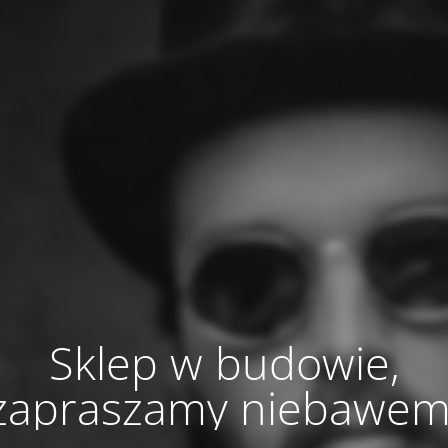
Sklep w budowie,
zapraszamy niebawem